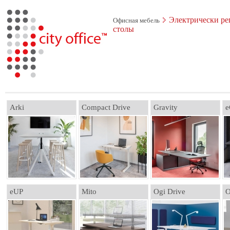
Электрически pе
Офисная мебель
cтолы
Arki
Compact Drive
Gravity
e
eUP
Mito
Ogi Drive
O