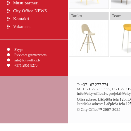
Mūsu partneri
City Office NEWS
Tauko
Team
Kontakti
Vakances
Skype
Pievienot grāmatzīmēm
info@city-office.lv
+371 2951 9270
T: +371 67 277 774
M: +371 29 233 556, +371 29 519
info@city-office.lv
,
projekti@city
Ofisa adrese: Lāčplēša iela 125, 
Juridiskā adrese: Lāčplēša iela 1
© City Office
™
2007-2025