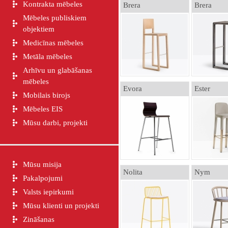
Kontrakta mēbeles
Brera
Brera
Mēbeles publiskiem
objektiem
Medicīnas mēbeles
Metāla mēbeles
Arhīvu un glabāšanas
mēbeles
Evora
Ester
Mobilais birojs
Mēbeles EIS
Mūsu darbi, projekti
Mūsu misija
Nolita
Nym
Pakalpojumi
Valsts iepirkumi
Mūsu klienti un projekti
Zināšanas