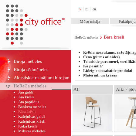
City Office™
lv
ru
en
Mūsu misija
Pakalpoj
Bāra krēsli
HoReCa mēbeles
Krēsla nosaukums,
ražotājs,
ap
Cena (pirms atlaides)
Biroja mēbeles
Tehniskie parametri,
sertifikāt
Ka pasūtīt?
Biroja sēdmēbeles
Līdzīgie un saistītie produkti
Materiāli un krāsas
Akustiskie risinājumi birojam
HoReCa mēbeles
Afi
Arki - Sto
Āra galdi
Āra krēsli
Āra papildus
Banketa mēbeles
Bāra krēsli
Kafejnīcas galdi
Kafejnīcas krēsli
Koka krēsli
Mīkstas mēbeles