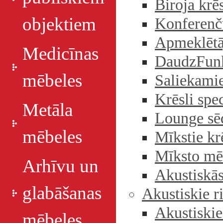
Biroja krēs
objektiem
Konferenču
Apmeklētā
Medicīnas
DaudzFunk
mēbeles
Saliekamie
Krēsli spe
Metāla
Lounge sē
mēbeles
Mīkstie kr
Mīksto mē
Arhīvu un
Akustiskās
glabāšanas
Akustiskie r
Akustiskie
mēbeles