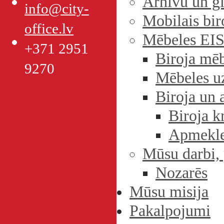
Arhīvu un g
info@city-
Mobilais bir
office.lv
Mēbeles EI
+371 2951
Biroja mē
9270
Mēbeles u
Biroja un 
Biroja k
Apmekle
Mūsu darbi, 
Nozarēs
Mūsu misija
Pakalpojumi