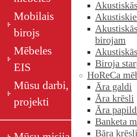
Akustiskās
Mobilais
Akustiskie
Akustiskās
birojs
birojam
Mēbeles
Akustiskās
Biroja sta
EIS
HoReCa mēb
Mūsu darbi,
Āra galdi
Āra krēsli
projekti
Āra papild
Banketa m
Bāra krēsl
Mūsu misija