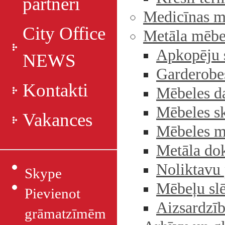
partneri
Medicīnas m
City Office
Metāla mēbe
Apkopēju 
NEWS
Garderobes
Kontakti
Mēbeles d
Mēbeles s
Vakances
Mēbeles m
Metāla do
Noliktavu 
Skype
Mēbeļu sl
Pievienot
Aizsardzīb
grāmatzīmēm