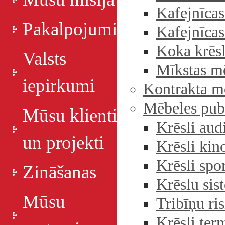
Kafejnīcas
Pakalpojumi
Kafejnīcas
Koka krēsl
Valsts
Mīkstas m
iepirkumi
Kontrakta m
Mēbeles pub
Mūsu klienti
Krēsli aud
un projekti
Krēsli ki
Krēsli spo
Zināšanas
Krēslu si
Mūsu
Tribīņu ri
Krēsli ter