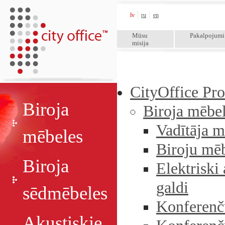
City Office™
lv
ru
en
Mūsu
Pakalpojumi
misija
CityOffice Pro
Biroja
Biroja mēbe
Vadītāja m
mēbeles
Biroju mēb
Biroja
Elektriski
galdi
sēdmēbeles
Konferenču
Akustiskie