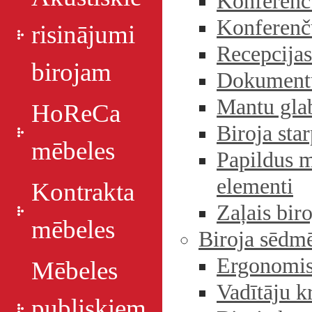
Konferenč
Konferenču
risinājumi
Recepcijas
birojam
Dokumentu
Mantu glab
HoReCa
Biroja sta
mēbeles
Papildus m
elementi
Kontrakta
Zaļais biro
mēbeles
Biroja sēdm
Ergonomisk
Mēbeles
Vadītāju kr
publiskiem