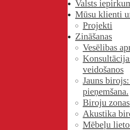
Valsts iepirku
Mūsu klienti u
Projekti
Zināšanas
Vesēlibas ap
Konsultācija
veidošanos
Jauns biroj
pieņemšana.
Biroju zonas
Akustika bir
Mēbeļu lieto