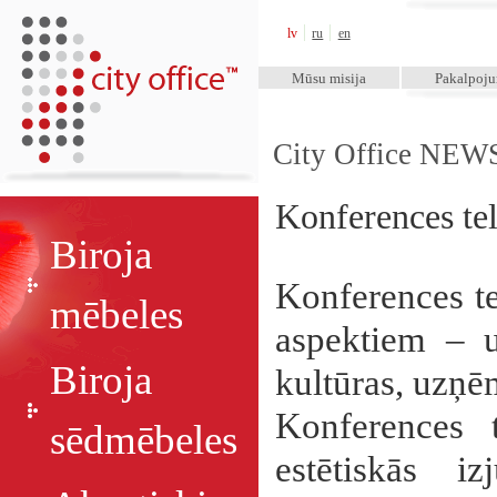
City Office™
lv
ru
en
Mūsu misija
Pakalpoj
City Office NEW
Konferences tel
Biroja
Konferences te
mēbeles
aspektiem – u
Biroja
kultūras, uzņē
Konferences t
sēdmēbeles
estētiskās i