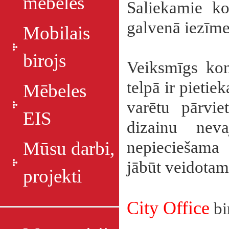
mēbeles
Saliekamie ko
galvenā iezīme
Mobilais
birojs
Veiksmīgs konf
telpā ir pietie
Mēbeles
varētu pārvie
EIS
dizainu neva
Mūsu darbi,
nepieciešama 
jābūt veidotam 
projekti
City Office
bi