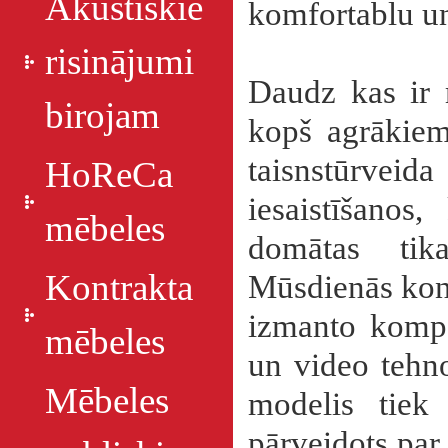
Akustiskie
komfortablu un
risinājumi
Daudz kas ir m
birojam
kopš agrākiem 
taisnstūrveida
HoReCa
iesaistīšanos
mēbeles
domātas ti
Kontrakta
Mūsdienās konf
izmanto kompo
mēbeles
un video tehno
Mēbeles
modelis tiek 
pārveidots par