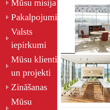
Mūsu misija
Pakalpojumi
Valsts
iepirkumi
Mūsu klienti
un projekti
Zināšanas
Mūsu