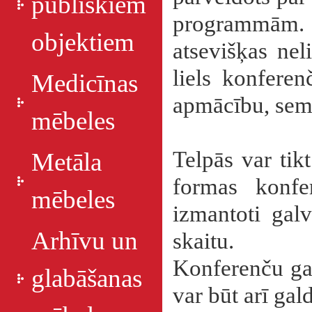
publiskiem
programmām. 
objektiem
atsevišķas nel
liels konfere
Medicīnas
apmācību, semi
mēbeles
Telpās var tik
Metāla
formas konfe
mēbeles
izmantoti gal
Arhīvu un
skaitu.
Konferenču gald
glabāšanas
var būt arī gal