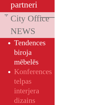
partneri
City Office
NEWS
Tendences
biroja
mēbelēs
Konferences
telpas
interjera
dizains