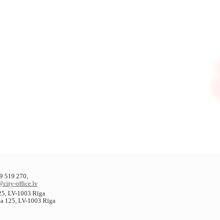
9 519 270,
@city-office.lv
125, LV-1003 Rīga
ela 125, LV-1003 Rīga