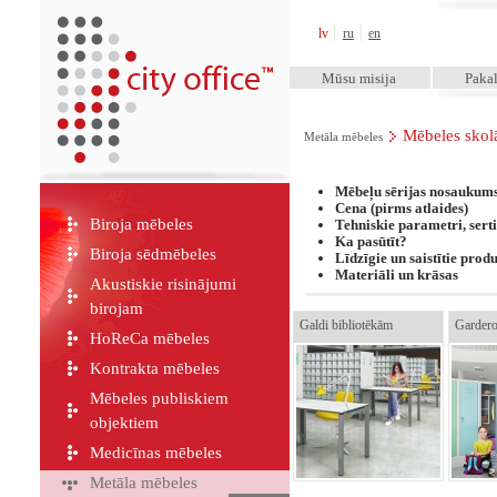
City Office™
lv
ru
en
Mūsu misija
Paka
Mēbeles sko
Metāla mēbeles
Mēbeļu sērijas nosaukum
Cena (pirms atlaides)
Biroja mēbeles
Tehniskie parametri,
serti
Ka pasūtīt?
Biroja sēdmēbeles
Līdzīgie un saistītie produ
Materiāli un krāsas
Akustiskie risinājumi
birojam
Galdi bibliotēkām
Gardero
HoReCa mēbeles
Kontrakta mēbeles
Mēbeles publiskiem
objektiem
Medicīnas mēbeles
Metāla mēbeles