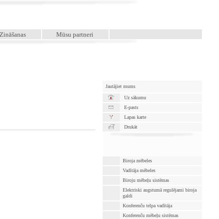
Zināšanas
Mūsu partneri
Jautājiet mums
Uz sākumu
E-pasts
Lapas karte
Drukāt
Biroja mēbeles
Vadītāja mēbeles
Biroju mēbeļu sistēmas
Elektriski augstumā regulējami biroja
galdi
Konferenču telpa vadītāja
Konferenču mēbeļu sistēmas