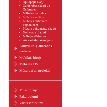
Apkopēju skapji
Garderobes skapji un
Ģērbtuves
Mēbeles darbnīcam
Mēbeles skolām
Mēbeles militārām
vajadzībām
Metāla dokumentu skapji
Noliktavu plaukti
Mēbeļu slēdzenes
Aizsardzības risinājumi
Arhīvu un glabāšanas
mēbeles
Mobilais birojs
Mēbeles EIS
Mūsu darbi, projekti
Mūsu misija
Pakalpojumi
Valsts iepirkumi