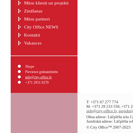
Mūsu klienti un projekti
Zināšanas
Mūsu partneri
City Office NEWS
Kontakti
Vakances
Skype
Pievienot grāmatzīmēm
info@city-office.lv
+371 2951 9270
T: +371 67 277 774
M: +371 29 233 556, +371 2
info@city-office.lv
,
projekti
Ofisa adrese: Lāčplēša iela 
Juridiskā adrese: Lāčplēša i
© City Office
™
2007-2025