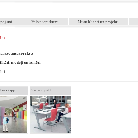
lpojumi
Valsts iepirkumi
Mūsu klienti un projekti
lām
s,
ražotājs,
apraksts
fikāti,
modeļi un izmēri
kti
bes skapji
Skolēnu galdi