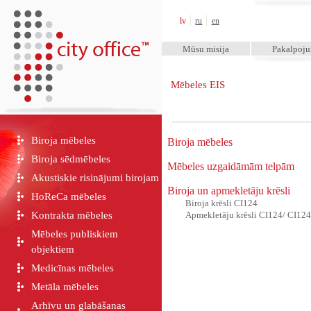
City Office™
lv
ru
en
Mūsu misija
Pakalpoj
Mēbeles EIS
Biroja mēbeles
Biroja mēbeles
Biroja sēdmēbeles
Mēbeles uzgaidāmām telpām
Akustiskie risinājumi birojam
Biroja un apmekletāju krēsli
HoReCa mēbeles
Biroja krēsli CI124
Kontrakta mēbeles
Apmekletāju krēsli CI124/ CI12
Mēbeles publiskiem
objektiem
Medicīnas mēbeles
Metāla mēbeles
Arhīvu un glabāšanas