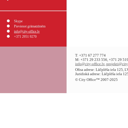
Skype
Pievienot grāmatzīmēm
info@city-office.lv
+371 2951 9270
T: +371 67 277 774
M: +371 29 233 556, +371 29 519
info@city-office.lv
,
projekti@city
Ofisa adrese: Lāčplēša iela 125, 
Juridiskā adrese: Lāčplēša iela 1
© City Office
™
2007-2025