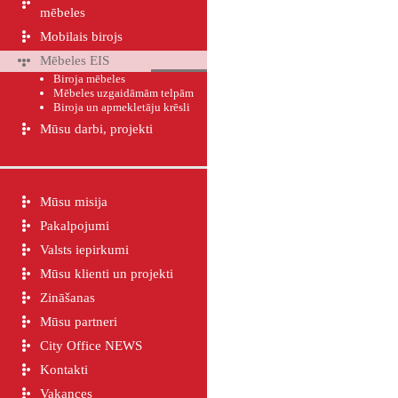
mēbeles
Mobilais birojs
Mēbeles EIS
Biroja mēbeles
Mēbeles uzgaidāmām telpām
Biroja un apmekletāju krēsli
Mūsu darbi, projekti
Mūsu misija
Pakalpojumi
Valsts iepirkumi
Mūsu klienti un projekti
Zināšanas
Mūsu partneri
City Office NEWS
Kontakti
Vakances