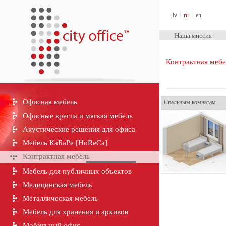
City Office™
lv
ru
en
Наша миссия
Контрактная мебе
Офисная мебель
Спальным комнатам
Офисные кресла и мягкая мебель
Акустические решения для офиса
Мебель КаБаРе [HoReCa]
Контрактная мебель
Мебель для публичных объектов
Медицинская мебель
Металлическая мебель
Мебель для хранения и архивов
Мобильный офис