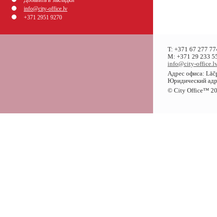
Добавить в закладки
info@city-office.lv
+371 2951 9270
T: +371 67 277 77
M: +371 29 233 55
info@city-office.l
Адрес офиса: Lāčp
Юридический адрес
© City Office
™
20