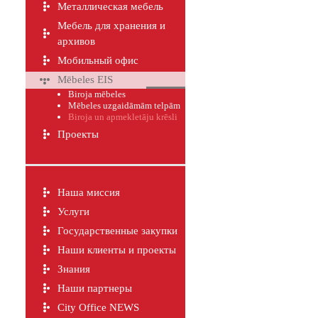
Металлическая мебель
Мебель для хранения и
архивов
Мобильный офис
Mēbeles EIS
Biroja mēbeles
Mēbeles uzgaidāmām telpām
Biroja un apmekletāju krēsli
Проекты
Наша миссия
Услуги
Государственные закупки
Наши клиенты и проекты
Знания
Наши партнеры
City Office NEWS