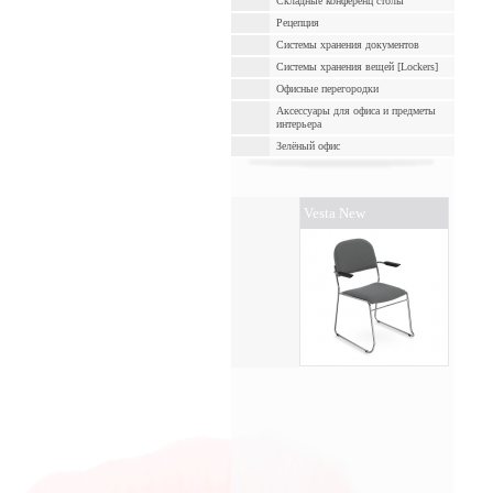
Складные конференц столы
Рецепция
Cистемы хранения документов
Системы хранения вещей [Lockers]
Офисные перегородки
Аксессуары для офиса и предметы
интерьера
Зелёный офис
Vesta New