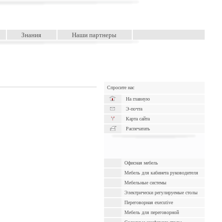
Знания
Наши партнеры
Спросите нас
На главную
Э-почта
Карта сайта
Распечатать
Офисная мебель
Мебель для кабинета руководителя
Мебельные системы
Электрически pегулируемые cтолы
Переговорная executive
Мебель для переговорной