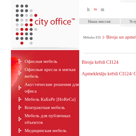
City Office™
lv
ru
en
Наша миссия
Усл
Biroja un apmek
Mēbeles EIS
Офисная мебель
Biroja krēsli CI124
Офисные кресла и мягкая
Apmekletāju krēsli CI124/
мебель
Акустические решения для
офиса
Мебель КаБаРе [HoReCa]
Контрактная мебель
Мебель для публичных
объектов
Медицинская мебель