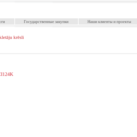
уги
Государственные закупки
Наши клиенты и проекты
letāju krēsli
 CI124K