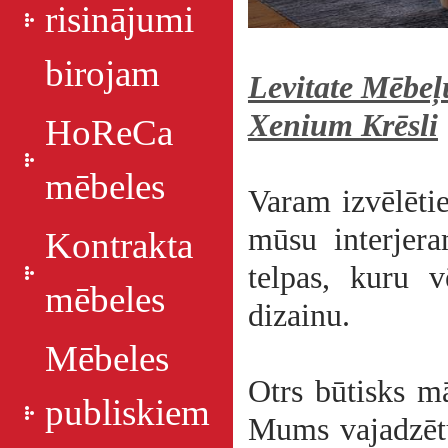
risinājumi
birojam
Levitate
Mēbeļ
Xenium
Krēsli
HoReCa
mēbeles
Varam izvēlētie
mūsu interjera
Kontrakta
telpas, kuru 
mēbeles
dizainu.
Mēbeles
Otrs būtisks m
publiskiem
Mums vajadzētu 