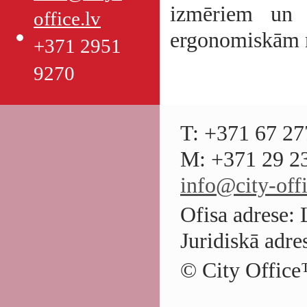
izmēriem un 
office.lv
ergonomiskām
+371 2951
9270
T: +371 67 27
M: +371 29 23
info@city-offi
Ofisa adrese: 
Juridiskā adre
© City Office