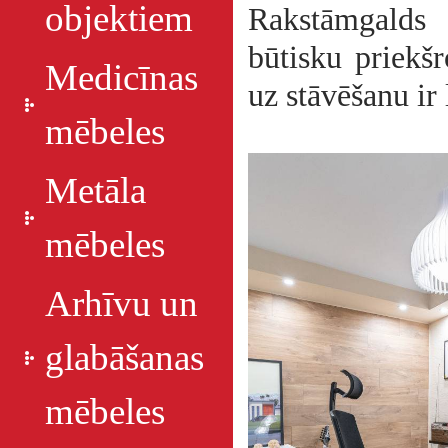
objektiem
Rakstāmgalds 
būtisku priekš
Medicīnas
uz stāvēšanu ir 
mēbeles
Metāla
mēbeles
Arhīvu un
glabāšanas
mēbeles