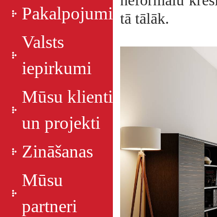
neformālu krēsl
Pakalpojumi
tā tālāk.
Valsts
iepirkumi
Mūsu klienti
un projekti
Zināšanas
Mūsu
partneri