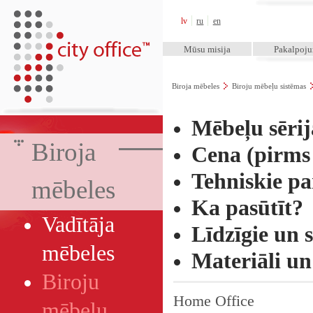
City Office™
lv
ru
en
Mūsu misija
Pakalpoj
Biroja mēbeles
Biroju mēbeļu sistēmas
Mēbeļu sēri
Biroja
Cena (pirms 
Tehniskie p
mēbeles
Ka pasūtīt?
Vadītāja
Līdzīgie un s
mēbeles
Materiāli un
Biroju
Home Office
mēbeļu