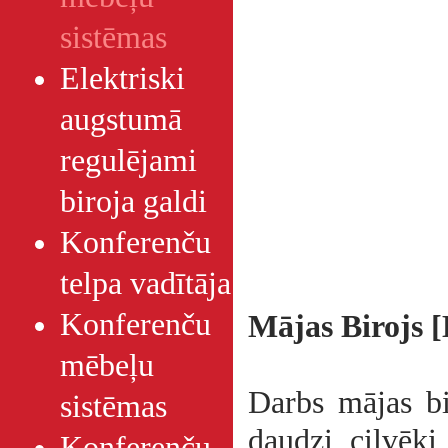
sistēmas
Elektriski
augstumā
regulējami
biroja galdi
Konferenču
telpa vadītāja
Konferenču
Mājas Birojs 
mēbeļu
Darbs mājas bi
sistēmas
daudzi cilvēki
Konferenču