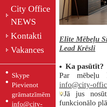
City Office
NEWS
Kontakti
Elite Mēbeļu S
Lead Krēsli
Vakances
Ka pasūtīt?
Par mēbeļu k
Skype
info@city-offic
Pievienot
Jā jus nosūt
grāmatzīmēm
funkcionālo plā
info@city-