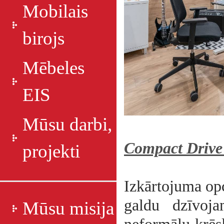
Mobilais
birojs
Mēbeles
EIS
Mūsu darbi,
Compact Drive 
projekti
Izkārtojuma opc
galdu dzīvoja
Mūsu misija