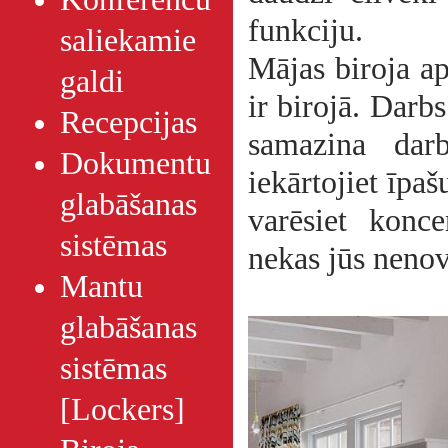
funkciju.
saliekamie
Mājas biroja ap
galdi
ir birojā. Darb
Recepcijas
samazina darb
Dokumentu
iekārtojiet īpa
glabāšanas
varēsiet konc
sistēmas
nekas jūs nenov
Mantu
glabāšanas
sistēmas
[Lockers]