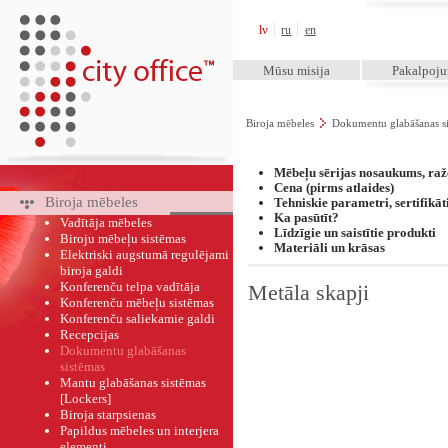
City Office™
lv
ru
en
Mūsu misija
Pakalpoj
Biroja mēbeles
Dokumentu glabāšanas s
Mēbeļu sērijas nosaukums,
raž
Cena (pirms atlaides)
Biroja mēbeles
Tehniskie parametri,
sertifikāt
Ka pasūtīt?
Vadītāja mēbeles
Līdzīgie un saistītie produkti
Biroju mēbeļu sistēmas
Materiāli un krāsas
Elektriski augstumā regulējami
biroja galdi
Konferenču telpa vadītāja
Metāla skapji
Konferenču mēbeļu sistēmas
Konferenču saliekamie galdi
Recepcijas
Dokumentu glabāšanas
sistēmas
Mantu glabāšanas sistēmas
[Lockers]
Biroja starpsienas
Papildus mēbeles un interjera
elementi