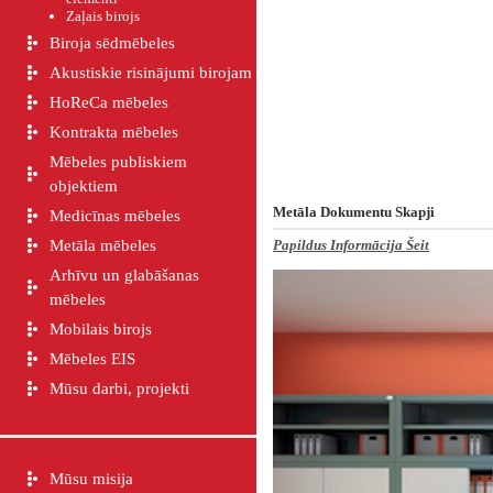
Zaļais birojs
Biroja sēdmēbeles
Akustiskie risinājumi birojam
HoReCa mēbeles
Kontrakta mēbeles
Mēbeles publiskiem
objektiem
Metāla Dokumentu Skapji
Medicīnas mēbeles
Metāla mēbeles
Papildus Informācija Šeit
Arhīvu un glabāšanas
mēbeles
Mobilais birojs
Mēbeles EIS
Mūsu darbi, projekti
Mūsu misija