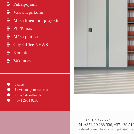
Pakalpojumi
Valsts iepirkumi
Mūsu klienti un projekti
Zināšanas
Mūsu partneri
City Office NEWS
Kontakti
Vakances
Skype
Pievienot grāmatzīmēm
info@city-office.lv
+371 2951 9270
T: +371 67 277 774
M: +371 29 233 556, +371 29 519
info@city-office.lv
,
projekti@city