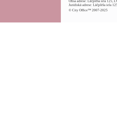
Ofisa adrese: Lāčplēša iela 125, 
Juridiskā adrese: Lāčplēša iela 1
© City Office
™
2007-2025