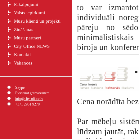
Pakalpojumi
to var izmantot
Valsts iepirkumi
individuāli nore
Mūsu klienti un projekti
pāreju no sēdo
Zināšanas
minimālistiskais
Mūsu partneri
biroja un konfere
City Office NEWS
Kontakti
Vakances
Skype
Pievienot grāmatzīmēm
info@city-office.lv
Cena norādīta be
+371 2951 9270
Par mēbeļu sistē
lūdzam jautāt, ra