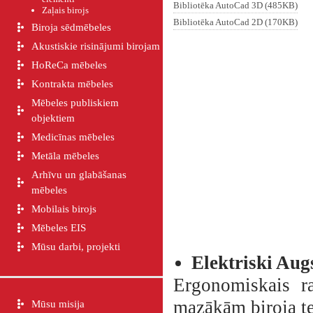
Bibliotēka AutoCad 3D (485KB)
Zaļais birojs
Bibliotēka AutoCad 2D (170KB)
Biroja sēdmēbeles
Akustiskie risinājumi birojam
HoReCa mēbeles
Kontrakta mēbeles
Mēbeles publiskiem
objektiem
Medicīnas mēbeles
Metāla mēbeles
Arhīvu un glabāšanas
mēbeles
Mobilais birojs
Mēbeles EIS
Mūsu darbi, projekti
Elektriski Au
Ergonomiskais r
mazākām biroja te
Mūsu misija