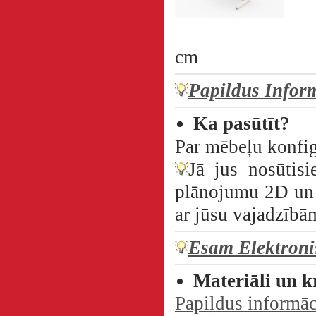
100 x
cm
Papildus Infor
Ka pasūtīt?
Par mēbeļu konfig
Jā jus nosūtisi
plānojumu 2D un 3
ar jūsu vajadzīb
Esam Elektroni
Materiāli un k
Papildus informāc