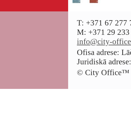
T: +371 67 277 
M: +371 29 233 
info@city-office
Ofisa adrese: Lā
Juridiskā adrese
© City Office
™