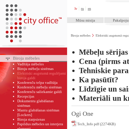
City Office™
lv
ru
en
Mūsu misija
Pakalpoj
Biroja mēbeles
Elektriski augstumā regul
Mēbeļu sērija
Biroja mēbeles
Cena (pirms at
Vadītāja mēbeles
Tehniskie par
Biroju mēbeļu sistēmas
Elektriski augstumā regulējami
Ka pasūtīt?
biroja galdi
Konferenču telpa vadītāja
Līdzīgie un sai
Konferenču mēbeļu sistēmas
Konferenču saliekamie galdi
Materiāli un k
Recepcijas
Dokumentu glabāšanas
sistēmas
Mantu glabāšanas sistēmas
Ogi One
[Lockers]
Biroja starpsienas
Papildus mēbeles un interjera
Tech_Info pdf (2274KB)
elementi