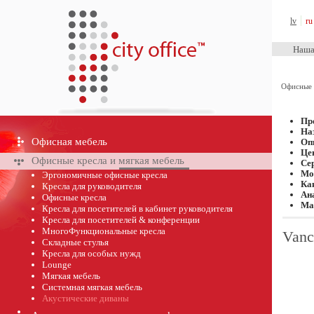
City Office™
lv
ru
Наша
Офисные 
Пр
На
Офисная мебель
Оп
Це
Офисные кресла и мягкая мебель
Се
Мо
Эргономичные офисные кресла
Ка
Кресла для руководителя
Ан
Офисные кресла
Ма
Кресла для посетителей в кабинет руководителя
Кресла для посетителей & конференции
МногоФункциональные кресла
Vanc
Складные стулья
Кресла для особых нужд
Lounge
Мягкая мебель
Системная мягкая мебель
Акустические диваны