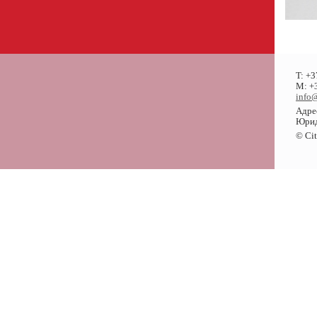
T: +3
M: +3
info@
Адрес
Юриди
© Cit