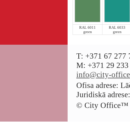
RAL 6011
RAL 6033
green
green
T: +371 67 277 
M: +371 29 233 
info@city-office
Ofisa adrese: Lā
Juridiskā adrese
© City Office
™