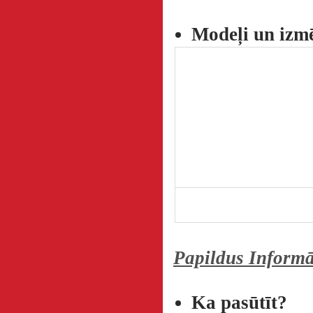
Modeļi un izm
Papildus Informā
Ka pasūtīt?