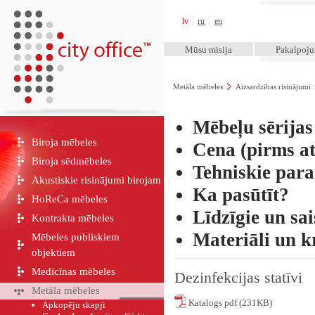
City Office™
lv
ru
en
Mūsu misija
Pakalpoj
Metāla mēbeles
Aizsardzības risinājumi
Mēbeļu sērija
Biroja mēbeles
Cena (pirms at
Biroja sēdmēbeles
Tehniskie par
Akustiskie risinājumi birojam
Ka pasūtīt?
HoReCa mēbeles
Līdzīgie un sai
Kontrakta mēbeles
Materiāli un k
Mēbeles publiskiem
objektiem
Medicīnas mēbeles
Dezinfekcijas statīvi
Metāla mēbeles
Katalogs pdf (231KB)
Apkopēju skapji