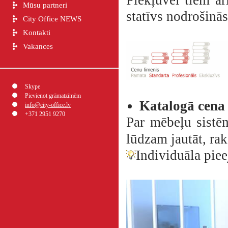
Piekļuvei tiem ar
Mūsu partneri
statīvs nodrošinās
City Office NEWS
Kontakti
Vakances
Skype
Pievienot grāmatzīmēm
Katalogā cena
info@city-office.lv
+371 2951 9270
Par mēbeļu sistē
lūdzam jautāt, ra
Individuāla pie