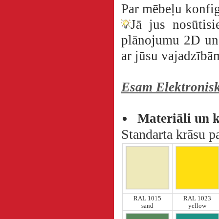
Par mēbeļu konfig
Jā jus nosūtisi
plānojumu 2D un 3
ar jūsu vajadzīb
Esam Elektronisk
Materiāli un 
Standarta krāsu pa
RAL 1015
RAL 1023
sand
yellow