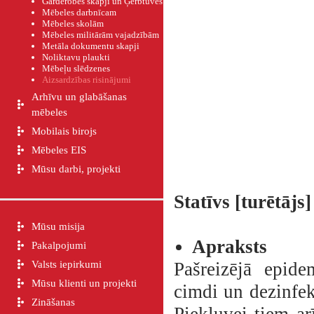
Garderobes skapji un Ģērbtuves
Mēbeles darbnīcam
Mēbeles skolām
Mēbeles militārām vajadzībām
Metāla dokumentu skapji
Noliktavu plaukti
Mēbeļu slēdzenes
Aizsardzības risinājumi
Arhīvu un glabāšanas
mēbeles
Mobilais birojs
Mēbeles EIS
Mūsu darbi, projekti
Statīvs [turētājs
Mūsu misija
Apraksts
Pakalpojumi
Valsts iepirkumi
Pašreizējā epidem
Mūsu klienti un projekti
cimdi un dezinfekc
Zināšanas